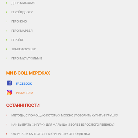
ДЕНЬ МИКОЛАЯ
ГЕРОЇ ВІДЕОІГР
ГЕРОЇ КІНО
ГЕРОЇ МАРВЕЛ
ГЕРОЇ DC
ТРАНСФОРМЕРИ
ГЕРОЇ МУЛЬТФІЛЬМІВ
МИ В СОЦ. МЕРЕЖАХ
FACEBOOK
INSTAGRAM
ОСТАННІ ПОСТИ
МЕТОДЫ, С ПОМОЩЬЮ КОТОРЫХ МОЖНО УГОВОРИТЬ КУПИТЬ ИГРУШКУ
КАК ВЫБРАТЬ ФИГУРКУ ДЛЯ МАЛЫША И БОЛЕЕ ВЗРОСЛОГО РЕБЕНКА?
ОТЛИЧАЕМ КАЧЕСТВЕННУЮ ИГРУШКУ ОТ ПОДДЕЛКИ