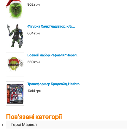
902 грн
Фігурка Халк Гладіатор, к/ф...
664 грн
Боевой набор Рафаэля "Череп...
569 грн
Трансформер Бродсайд, Hasbro
1044 грн
Пов'язані категорії
Герої Марвел