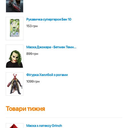
Рукавичка супергероя Бен 10
153 грн
Маска Джокера - Бетмен Темн...
899 грн
Фігурка Хеллбой з рогами
1099 грн
Товари тижня
Маска з латексу Grinch