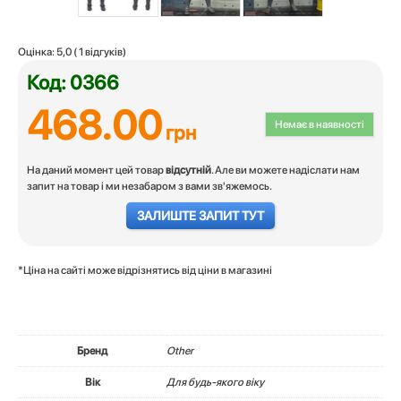
Оцінка:
5,0
(
1
відгуків)
Код: 0366
468.00
Немає в наявності
грн
На даний момент цей товар
відсутній
. Але ви можете надіслати нам
запит на товар і ми незабаром з вами зв'яжемось.
ЗАЛИШТЕ ЗАПИТ ТУТ
*Ціна на сайті може відрізнятись від ціни в магазині
Бренд
Other
Вік
Для будь-якого віку