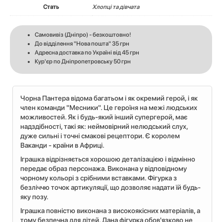
Стать
Хлопці та дівчата
Самовивіз (Дніпро) - безкоштовно!
До відділення "Нова пошта" 35 грн
Адресна доставка по Україні від 45 грн
Кур'єр по Дніпропетровську 50 грн
Чорна Пантера відома багатьом і як окремий герой, і як
член команди "Месники". Це героїня на межі людських
можливостей. Як і будь-який інший супергерой, має
надздібності, такі як: неймовірний нелюдський слух,
дуже сильні і точні смакові рецептори. Є королем
Ваканди - країни в Африці.
Іграшка відрізняється хорошою деталізацією і відмінно
передає образ персонажа. Виконана у відповідному
чорному кольорі з срібними вставками. Фігурка з
безліччю точок артикуляції, що дозволяє надати їй будь-
яку позу.
Іграшка повністю виконана з високоякісних матеріалів, а
тому безпечна для дітей. Дана фігурка обов'язково не