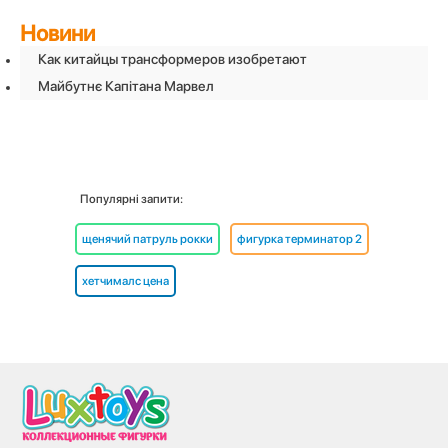
Новини
Как китайцы трансформеров изобретают
Майбутнє Капітана Марвел
Популярні запити:
щенячий патруль рокки
фигурка терминатор 2
хетчималс цена