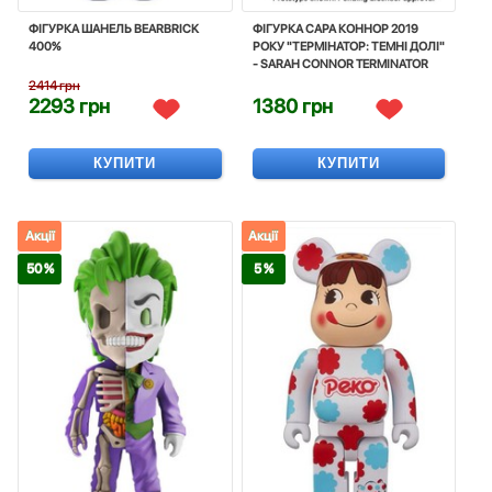
ФІГУРКА ШАНЕЛЬ BEARBRICK
ФІГУРКА САРА КОННОР 2019
400%
РОКУ "ТЕРМІНАТОР: ТЕМНІ ДОЛІ"
- SARAH CONNOR TERMINATOR
DARK FATE ULTIMATE
2414 грн
2293 грн
1380 грн
КУПИТИ
КУПИТИ
Акції
Акції
50 %
5 %