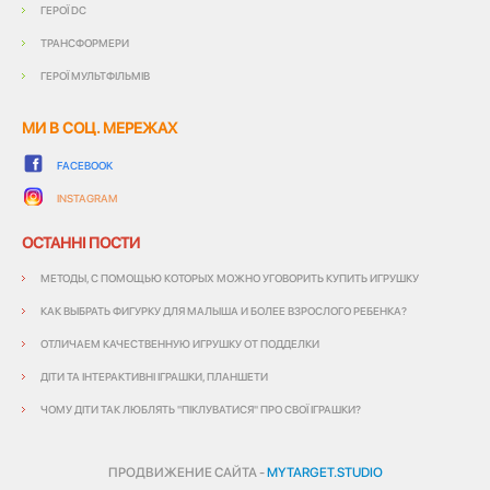
ГЕРОЇ DC
ТРАНСФОРМЕРИ
ГЕРОЇ МУЛЬТФІЛЬМІВ
МИ В СОЦ. МЕРЕЖАХ
FACEBOOK
INSTAGRAM
ОСТАННІ ПОСТИ
МЕТОДЫ, С ПОМОЩЬЮ КОТОРЫХ МОЖНО УГОВОРИТЬ КУПИТЬ ИГРУШКУ
КАК ВЫБРАТЬ ФИГУРКУ ДЛЯ МАЛЫША И БОЛЕЕ ВЗРОСЛОГО РЕБЕНКА?
ОТЛИЧАЕМ КАЧЕСТВЕННУЮ ИГРУШКУ ОТ ПОДДЕЛКИ
ДІТИ ТА ІНТЕРАКТИВНІ ІГРАШКИ, ПЛАНШЕТИ
ЧОМУ ДІТИ ТАК ЛЮБЛЯТЬ "ПІКЛУВАТИСЯ" ПРО СВОЇ ІГРАШКИ?
ПРОДВИЖЕНИЕ САЙТА -
MYTARGET.STUDIO