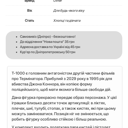
Бренд
Other
Вік
Для будь-якого віку
Стать
Хлопці та дівчата
Самовивіз (Дніпро) - безкоштовно!
До відділення "Нова пошта" 35 грн
Адресна доставка по Україні від 45 грн
Кур'єр по Дніпропетровську 50 грн
T-1000 є головним антагоністом другій частини фільмів
про Термінатора. Прибулий з 2029 року в 1995 рік для
вбивства Джона Коннора, він копіює форму
поліцейського, щоб мати якомога більше свободи дій.
Дана фігурка прекрасно передає образ персонажа. У цієї
іграшки близько десяти точок артикуляції: в ліктях,
плечах, шиї, тулубі, стопах, а також кистях, які при цьому
можуть замінюватися. Позиція ніг не змінюється, що
робить фігурку особливо стійкою і більш реальною.
У комплект входить додаткова пара кистей і пістолет,