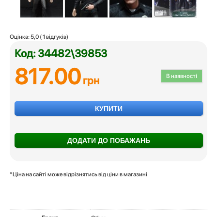
Оцінка:
5,0
(
1
відгуків)
Код: 34482\39853
817.00
В наявності
грн
КУПИТИ
ДОДАТИ ДО ПОБАЖАНЬ
*Ціна на сайті може відрізнятись від ціни в магазині