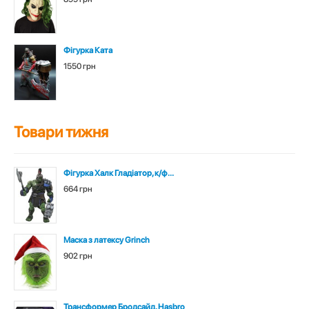
Фігурка Ката
1550 грн
Товари тижня
Фігурка Халк Гладіатор, к/ф...
664 грн
Маска з латексу Grinch
902 грн
Трансформер Бродсайд, Hasbro