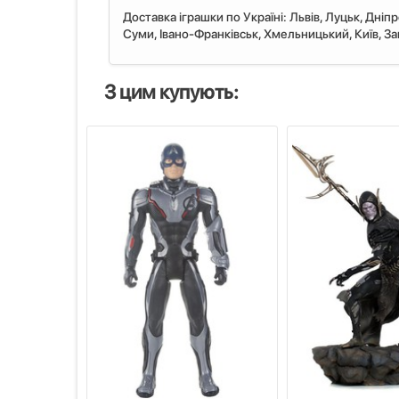
Доставка іграшки по Україні: Львiв, Луцьк, Дніп
Суми, Івано-Франківськ, Хмельницький, Київ, Запо
З цим купують: