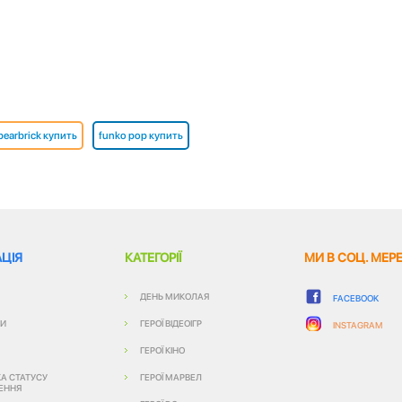
bearbrick купить
funko pop купить
ЦІЯ
КАТЕГОРІЇ
МИ В СОЦ. МЕР
ДЕНЬ МИКОЛАЯ
FACEBOOK
ТИ
ГЕРОЇ ВІДЕОІГР
INSTAGRAM
ГЕРОЇ КІНО
КА СТАТУСУ
ГЕРОЇ МАРВЕЛ
ЕННЯ