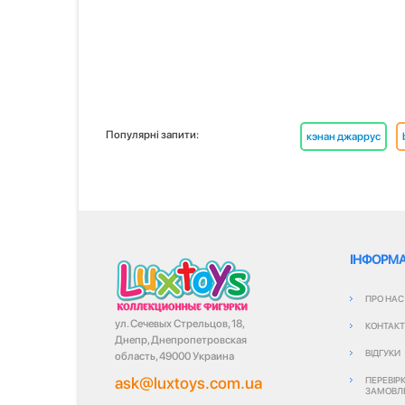
Популярні запити:
кэнан джаррус
ІНФОРМА
ПРО НАС
ул. Сечевых Стрельцов, 18,
КОНТАК
Днепр, Днепропетровская
ВІДГУКИ
область, 49000 Украина
ask@luxtoys.com.ua
ПЕРЕВІР
ЗАМОВЛ