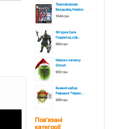
Трансформер
Бродсайд, Hasbro
1044 грн
Фігурка Халк
Гладіатор, к/ф...
664 грн
Маска з латексу
Grinch
902 грн
Боевой набор
Рафаэля "Череп...
569 грн
Пов'язані
категорії