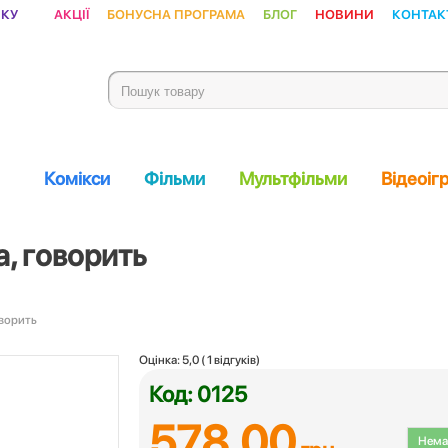
ику
Акції
Бонусна програма
Блог
Новини
Контак
Комікси
Фільми
Мультфільми
Відеоіг
а, говорить
оворить
Оцінка:
5,0
(
1
відгуків)
Код: 0125
578.00
Немає