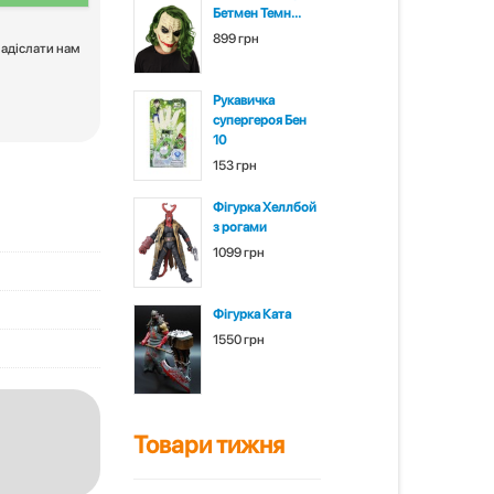
Бетмен Темн...
899 грн
надіслати нам
Рукавичка
супергероя Бен
10
153 грн
Фігурка Хеллбой
з рогами
1099 грн
Фігурка Ката
1550 грн
Товари тижня