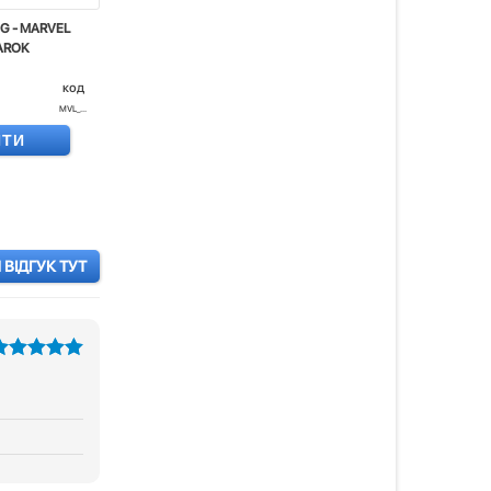
G - MARVEL
NAROK
код
MVL_...
ИТИ
ВІДГУК ТУТ
з 5