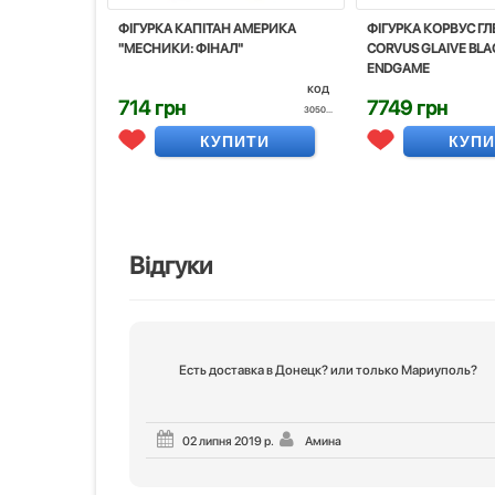
ФІГУРКА КАПІТАН АМЕРИКА
ФІГУРКА КОРВУС ГЛ
"МЕСНИКИ: ФІНАЛ"
CORVUS GLAIVE BLA
ENDGAME
код
714 грн
7749 грн
3050...
КУПИТИ
КУП
Відгуки
Есть доставка в Донецк? или только Мариуполь?
02 липня 2019 р.
Амина