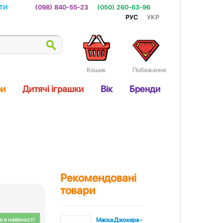
ти
(098) 840-55-23
(050) 260-63-96
Рус
Укр
Кошик
Побажання
ри
Дитячі іграшки
Вік
Бренди
Рекомендовані
товари
 в наявності
Маска Джокера -