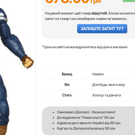
грн
На даний момент цей товар
відсутній
. Але ви можете 
запит на товар і ми незабаром з вами зв'яжемось.
ЗАЛИШТЕ ЗАПИТ ТУТ
*Ціна на сайті може відрізнятись від ціни в магазині
Бренд
Hasbro
Вік
Для будь-якого віку
Стать
Хлопці та дівчата
Самовивіз (Дніпро) - безкоштовно!
До відділення "Нова пошта" 35 грн
Адресна доставка по Україні від 45 грн
Кур'єр по Дніпропетровську 50 грн