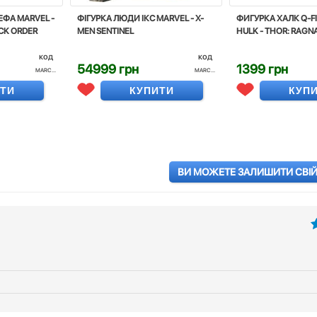
ЕФА MARVEL -
ФІГУРКА ЛЮДИ ІКС MARVEL - X-
ФИГУРКА ХАЛК Q-FI
CK ORDER
MEN SENTINEL
HULK - THOR: RAG
код
код
54999 грн
1399 грн
MARC...
MARC...
ИТИ
КУПИТИ
КУП
ВИ МОЖЕТЕ ЗАЛИШИТИ СВІЙ 
5