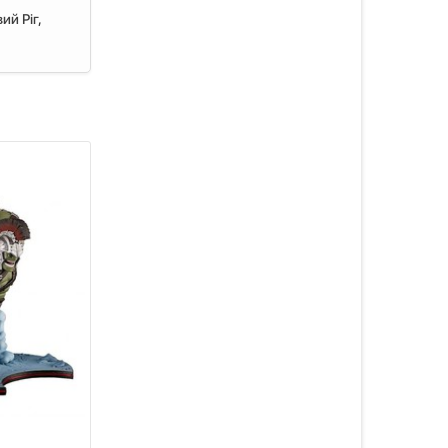
ий Ріг,